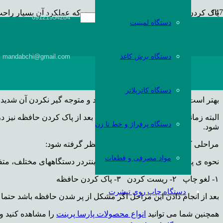
پاک کردن حافظه پرینتر جزو مسائلی است که عملکرد آن بسیار راحت
09121954284
دستگاه لمینیت
وقتی ما اطلاعاتی را از کامپیوتر به داخل پرینتر می فرستیم، تمام این اطلاعا
زمانهایی می شود که وقتی فرمانی به پرینتر می دهیم ولی دستگاه قاد
دستگاه برش کاغذ
mandabchi@gmail.com
در این زمان است که شما باید حافظه ی داخلی پرینتر را که به دلیل ه
زمانهایی کاربران احساس می کنند که دلیل چاپ نگرفتن دستگاه، گیر 
دستگاه کاترپلاتر
بهتر است بعد از اینکه کاغذ را چک کردید و متوجه گیر نکردن آن شدید
البته زمانهایی است که این مشکل حتی بعد از پاک کردن حافظه نیز د
دستگاه پرفراژ و خط تا زن
شود.
مراحلی که برای پاک کردن حافظه در نظر گرفته شود:
مواد مصرفی و قطعات
نحوه ی پاک کردن حافظه ی دستگاه پرینتردر دستگاههای مختلف، متفاوت می باشد
۱- لغو چاپ ۲- ریست کردن ۳- پاک کردن حافظه
دستگاه چاپ روی تیشرت
بعد از انجام دادن این مراحل اگر مشکل از پر شدن حافظه باشد حتم
همچنین شما می توانید
انواع محصولات پارسا پرینت
را مشاهده کنید و