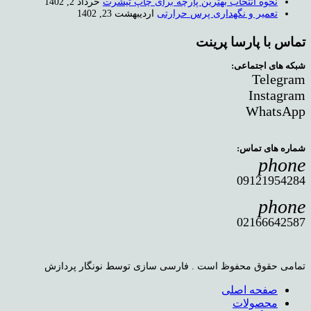
نحوه انتخاب بهترین پارچه برای چاپ تیشرت
خرداد 2, 1402
تعمیر و نگهداری پرس حرارتی
اردیبهشت 23, 1402
تماس با پارسا پرینت
شبکه های اجتماعی:
Telegram
Instagram
WhatsApp
شماره های تماس:
phone
09121954284
phone
02166642587
تمامی حقوق محفوظ است . فارسی سازی توسط نونگار پردازش
صفحه اصلی
محصولات