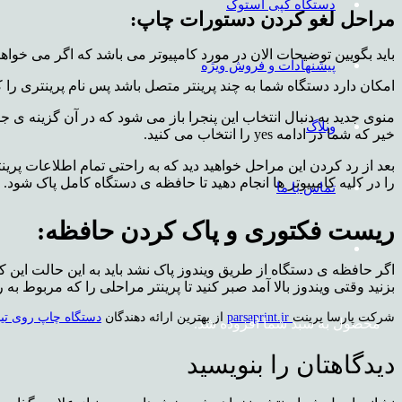
دستگاه کپی استوک
مراحل لغو کردن دستورات چاپ:
باید بگویین توضیحات الان در مورد کامپیوتر می باشد که اگر می خواهید این را انجام دهید باید وارد پنجره ی Control panel شو
پیشنهادات و فروش ویژه
امکان دارد دستگاه شما به چند پرینتر متصل باشد پس نام پرینتری را که قصد پاک کردن 
وبلاگ
خیر که شما در ادامه yes را انتخاب می کنید.
بعد از رد کردن این مراحل خواهید دید که به راحتی تمام اطلاعات پرین
را در کلیه کامپیوتر ها انجام دهید تا حافظه ی دستگاه کامل پاک شود.
تماس با ما
ریست فکتوری و پاک کردن حافظه:
اگر حافظه ی دستگاه از طریق ویندوز پاک نشد باید به این حالت این ک
بزنید وقتی ویندوز بالا آمد صبر کنید تا پرینتر مراحلی را که مربوط به
شرکت پارسا پرینت
parsaprint.ir
از بهترین ارائه دهندگان
دستگاه چاپ روی ت
محصول
به سبد شما افزوده شد.
دیدگاهتان را بنویسید