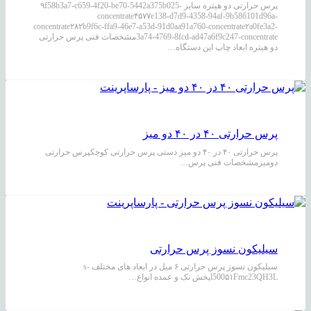
پرس حرارتی دو هیتره سایز ۹f58b3a7-c659-4f20-be70-5442a375b025-
concentrate۴۵۷۷e138-d7d9-4358-94af-9b586101d96a-
concentrate۲۸۲b9f6c-ffa9-46e7-a53d-91d0aa91a760-concentrate۲a0fe3a2-
3a74-4769-8fcd-ad47a6f9c247-concentrateمشخصات فنی پرس حرارتی
دو هیتره ابعاد چاپ این دستگاه…
پرس حرارتی ۴۰ در ۴۰ دو میز
پرس حرارتی ۴۰ در ۴۰ دو میز دستی پرس حرارتی کوجکپرس حرارتی
دومیزمشخصات فنی پرس…
سیلیکون نسوز پرس حرارتی
سیلیکون نسوز پرس حرارتی ۶ میل در ابعاد های مختلف s-
l500۵۱Fmc23QH3Lپخش تک و عمده انواع…