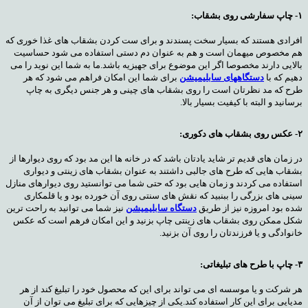
۱- چاپ سفارشی روی بشقاب:
افرادی هستند که بسیار سخت پسندند و برای ست کردن بشقاب های غذا خوری که
هم مخصوص میهمان است و هم به عنوان دم دستی استفاده می شود حساسیت
بالایی دارند مخصوصا اگر این موضوع برای جهیزیه باشد.ما به شما این نوید را می
دهیم که با
دستگاههای سابلیمیشن
برای شما این امکان فراهم می شود که هر
طرح که مد نظرتان است را روی بشقاب های چینی و هر جنس دیگری به چاپ
برسانید و البته با کیفیت بسیار بالا.
۲- عکس روی بشقاب های دکوری:
در زمان های قدیم تر شاید یادتان باشد که در خانه ها این مد بود که روی دیوارها از
بشقاب هایی که طرح های جالبی داشتند به عنوان بشقاب های زینتی و دیواری
استفاده می کردند و زمان هایی بود که حتی شما می توانستید روی دیوارهای منازل
سینی های بزرگی را ببنبید که نقش های سنتی روی آن خورده بود و یا قلمکاری
شده بود امروزه نیز از طریق
دستگاه سابلیمیشن
نیز شما می توانید به راحت ترین
شکل ممکن روی بشقاب های زینتی چاپ بزنید و این امکان فرهم است که عکس
خانوادگی و یا فرزندتان را روی آن بزنید.
۳- چاپ با طرح های تبلیغاتی:
هر شرکت و یا موسسه ای می تواند برای این که محصول خود را تبلیغ کند از هر
مدیایی برای این کار استفاده کند.یکی از چیزهایی که برای تبلیغ می توان از آن