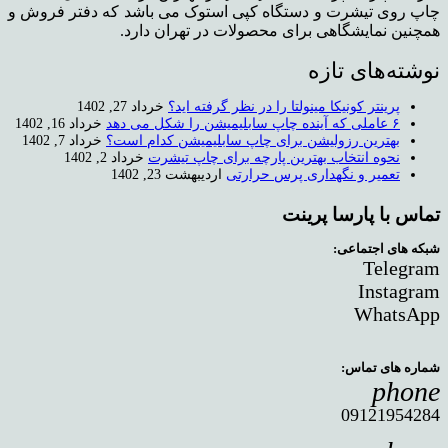
چاپ روی تیشرت و دستگاه کپی استوک می باشد که دفتر فروش و
همچنین نمایشگاهی برای محصولات در تهران دارد.
نوشته‌های تازه
پرینتر کونیکا مینولتا را در نظر گرفته اید؟
خرداد 27, 1402
۶ عاملی که آینده چاپ سابلیمیشن را شکل می دهد
خرداد 16, 1402
بهترین رزولیشن برای چاپ سابلیمیشن کدام است؟
خرداد 7, 1402
نحوه انتخاب بهترین پارچه برای چاپ تیشرت
خرداد 2, 1402
تعمیر و نگهداری پرس حرارتی
اردیبهشت 23, 1402
تماس با پارسا پرینت
شبکه های اجتماعی:
Telegram
Instagram
WhatsApp
شماره های تماس:
phone
09121954284