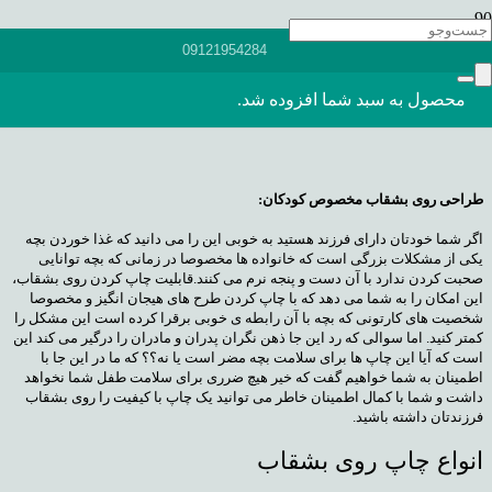
در مقاله ی قبلی در مورد اینکه ما چه طرح هایی می توانیم روی بشقاب های
09121954284
مختلف
چاپ سابلیمیشن
بزنیم و این که می توان در داخل و خارج بشقاب بسته به
سلیقه ی مشتری و البته انتخاب دستگاه با قابلیت مورد نظر برایتان توضیحات کامل
دادیم و اما در این مقاله قصد داریم برایتان در مورد طرح هایی که می توان روی
محصول
به سبد شما افزوده شد.
بشقاب ها زد توضیح دهیم تا با اطلاعات کافی شروع به این فعالیت کنید.
طراحی روی بشقاب مخصوص کودکان:
اگر شما خودتان دارای فرزند هستید به خوبی این را می دانید که غذا خوردن بچه
یکی از مشکلات بزرگی است که خانواده ها مخصوصا در زمانی که بچه توانایی
صحبت کردن ندارد با آن دست و پنجه نرم می کنند.قابلیت چاپ کردن روی بشقاب،
این امکان را به شما می دهد که با چاپ کردن طرح های هیجان انگیز و مخصوصا
شخصیت های کارتونی که بچه با آن رابطه ی خوبی برقرا کرده است این مشکل را
کمتر کنید. اما سوالی که رد این جا ذهن نگران پدران و مادران را درگیر می کند این
است که آیا این چاپ ها برای سلامت بچه مضر است یا نه؟؟ که ما در این جا با
اطمینان به شما خواهیم گفت که خیر هیچ ضرری برای سلامت طفل شما نخواهد
داشت و شما با کمال اطمینان خاطر می توانید یک چاپ با کیفیت را روی بشقاب
فرزندتان داشته باشید.
انواع چاپ روی بشقاب