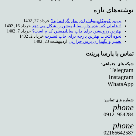
نوشته‌های تازه
پرینتر کونیکا مینولتا را در نظر گرفته اید؟
خرداد 27, 1402
۶ عاملی که آینده چاپ سابلیمیشن را شکل می دهد
خرداد 16, 1402
بهترین رزولیشن برای چاپ سابلیمیشن کدام است؟
خرداد 7, 1402
نحوه انتخاب بهترین پارچه برای چاپ تیشرت
خرداد 2, 1402
تعمیر و نگهداری پرس حرارتی
اردیبهشت 23, 1402
تماس با پارسا پرینت
شبکه های اجتماعی:
Telegram
Instagram
WhatsApp
شماره های تماس:
phone
09121954284
phone
02166642587