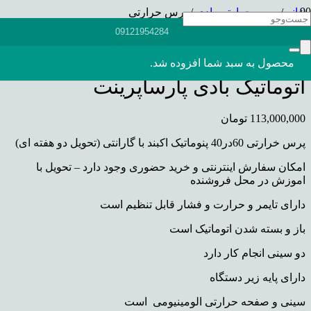
خانه
/
پرس حرارتی بادی
/ پرس حرارتی
60در40 اتوماتیک بادی پارساپرینت
09121954284
پرس حرارتی 60در40
محصول
به سبد شما افزوده شد.
اتوماتیک بادی پارساپرینت
113,000,000
تومان
پرس خرارتی 60در40 پنوماتیک اکبند با گارانتی (تحویل دو هفته ای)
امکان سفارش اینترنتی و خرید حضوری وجود دارد – تحویل با
اموزش در محل فروشنده
دارای تایمر و حرارت و فشار قابل تنظیم است
باز و بسته شدن اتوماتیک است
دو سینی انجام کار دارد
دارای پایه زیر دستگاه
سینی و صفحه حرارتی الومینیومی است