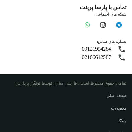
تماس با پارسا پرینت
شبکه های اجتماعی:
شماره های تماس:
phone
09121954284
phone
02166642587
تمامی حقوق محفوظ است . فارسی سازی توسط نونگار پردازش
صفحه اصلی
محصولات
وبلاگ