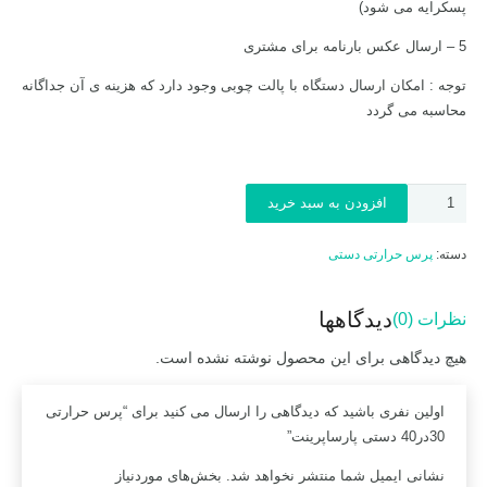
پسکرایه می شود)
5 – ارسال عکس بارنامه برای مشتری
توجه : امکان ارسال دستگاه با پالت چوبی وجود دارد که هزینه ی آن جداگانه
محاسبه می گردد
پرس
افزودن به سبد خرید
حرارتی
30در40
دسته:
پرس حرارتی دستی
دستی
پارساپرینت
دیدگاهها
نظرات (0)
عدد
هیچ دیدگاهی برای این محصول نوشته نشده است.
اولین نفری باشید که دیدگاهی را ارسال می کنید برای “پرس حرارتی
30در40 دستی پارساپرینت”
نشانی ایمیل شما منتشر نخواهد شد.
بخش‌های موردنیاز