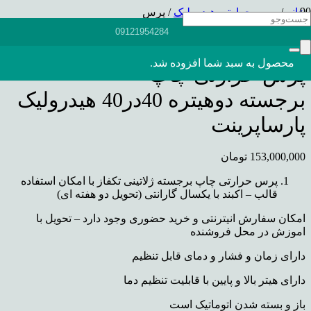
خانه
/
پرس حرارتی هیدرولیک
/ پرس
حرارتی چاپ برجسته دوهیتره 40در40
09121954284
هیدرولیک پارساپرینت
محصول
به سبد شما افزوده شد.
پرس حرارتی چاپ
برجسته دوهیتره 40در40 هیدرولیک
پارساپرینت
153,000,000
تومان
پرس حرارتی چاپ برجسته ژلاتینی تکفاز با امکان استفاده
قالب – اکبند با یکسال گارانتی (تحویل دو هفته ای)
امکان سفارش انیترنتی و خرید حضوری وجود دارد – تحویل با
اموزش در محل فروشنده
دارای زمان و فشار و دمای قابل تنظیم
دارای هیتر بالا و پایین با قابلیت تنظیم دما
باز و بسته شدن اتوماتیک است