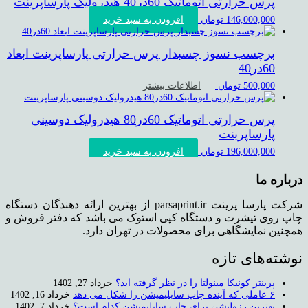
پرس حرارتی اتوماتیک 60در40 هیدرولیک پارساپرینت
افزودن به سبد خرید
146,000,000
تومان
برچسب نسوز چسبدار پرس حرارتی پارساپرینت ابعاد
60در40
اطلاعات بیشتر
500,000
تومان
پرس حرارتی اتوماتیک 60در80 هیدرولیک دوسینی
پارساپرینت
افزودن به سبد خرید
196,000,000
تومان
درباره ما
شرکت پارسا پرینت parsaprint.ir از بهترین ارائه دهندگان دستگاه
چاپ روی تیشرت و دستگاه کپی استوک می باشد که دفتر فروش و
همچنین نمایشگاهی برای محصولات در تهران دارد.
نوشته‌های تازه
پرینتر کونیکا مینولتا را در نظر گرفته اید؟
خرداد 27, 1402
۶ عاملی که آینده چاپ سابلیمیشن را شکل می دهد
خرداد 16, 1402
بهترین رزولیشن برای چاپ سابلیمیشن کدام است؟
خرداد 7, 1402