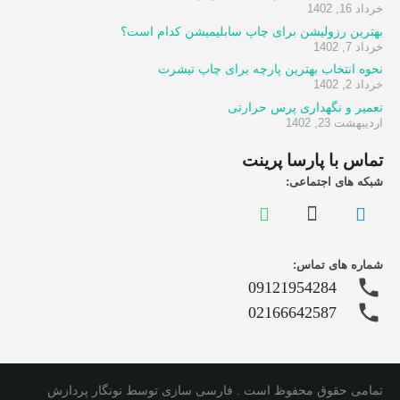
خرداد 16, 1402
بهترین رزولیشن برای چاپ سابلیمیشن کدام است؟
خرداد 7, 1402
نحوه انتخاب بهترین پارچه برای چاپ تیشرت
خرداد 2, 1402
تعمیر و نگهداری پرس حرارتی
اردیبهشت 23, 1402
تماس با پارسا پرینت
شبکه های اجتماعی:
شماره های تماس:
phone
09121954284
phone
02166642587
تمامی حقوق محفوظ است . فارسی سازی توسط نونگار پردازش