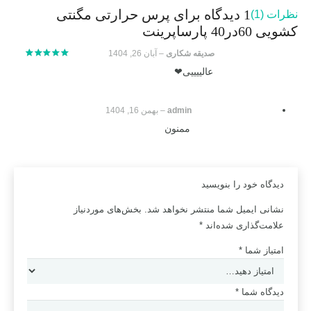
1 دیدگاه برای
پرس حرارتی مگنتی
نظرات (1)
پارساپرینت
کشویی 60در40 پارساپرینت
عدد
صدیقه شکاری
–
آبان 26, 1404
نمره
5
از 5
عالییییی❤
admin
–
بهمن 16, 1404
ممنون
دیدگاه خود را بنویسید
نشانی ایمیل شما منتشر نخواهد شد.
بخش‌های موردنیاز
علامت‌گذاری شده‌اند
*
امتیاز شما
*
دیدگاه شما
*