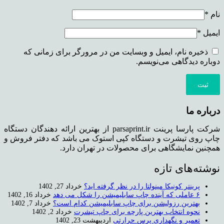
نام
*
ایمیل
*
ذخیره نام، ایمیل و وبسایت من در مرورگر برای زمانی که
دوباره دیدگاهی می‌نویسم.
درباره ما
شرکت پارسا پرینت parsaprint.ir از بهترین ارائه دهندگان دستگاه
چاپ روی تیشرت و دستگاه کپی استوک می باشد که دفتر فروش و
همچنین نمایشگاهی برای محصولات در تهران دارد.
نوشته‌های تازه
پرینتر کونیکا مینولتا را در نظر گرفته اید؟
خرداد 27, 1402
۶ عاملی که آینده چاپ سابلیمیشن را شکل می دهد
خرداد 16, 1402
بهترین رزولیشن برای چاپ سابلیمیشن کدام است؟
خرداد 7, 1402
نحوه انتخاب بهترین پارچه برای چاپ تیشرت
خرداد 2, 1402
تعمیر و نگهداری پرس حرارتی
اردیبهشت 23, 1402