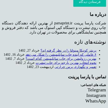
فرستادن دیدگاه
درباره ما
شرکت پارسا پرینت parsaprint.ir از بهترین ارائه دهندگان دستگاه
چاپ روی تیشرت و دستگاه کپی استوک می باشد که دفتر فروش و
همچنین نمایشگاهی برای محصولات در تهران دارد.
نوشته‌های تازه
پرینتر کونیکا مینولتا را در نظر گرفته اید؟
خرداد 27, 1402
۶ عاملی که آینده چاپ سابلیمیشن را شکل می دهد
خرداد 16, 1402
بهترین رزولیشن برای چاپ سابلیمیشن کدام است؟
خرداد 7, 1402
نحوه انتخاب بهترین پارچه برای چاپ تیشرت
خرداد 2, 1402
تعمیر و نگهداری پرس حرارتی
اردیبهشت 23, 1402
تماس با پارسا پرینت
شبکه های اجتماعی:
Telegram
Instagram
WhatsApp