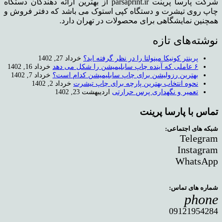
شرکت پارسا پرینت parsaprint.ir از بهترین ارائه دهندگان دستگاه
چاپ روی تیشرت و دستگاه کپی استوک می باشد که دفتر فروش و
همچنین نمایشگاهی برای محصولات در تهران دارد.
نوشته‌های تازه
پرینتر کونیکا مینولتا را در نظر گرفته اید؟
خرداد 27, 1402
۶ عاملی که آینده چاپ سابلیمیشن را شکل می دهد
خرداد 16, 1402
بهترین رزولیشن برای چاپ سابلیمیشن کدام است؟
خرداد 7, 1402
نحوه انتخاب بهترین پارچه برای چاپ تیشرت
خرداد 2, 1402
تعمیر و نگهداری پرس حرارتی
اردیبهشت 23, 1402
تماس با پارسا پرینت
شبکه های اجتماعی:
Telegram
Instagram
WhatsApp
شماره های تماس:
phone
09121954284