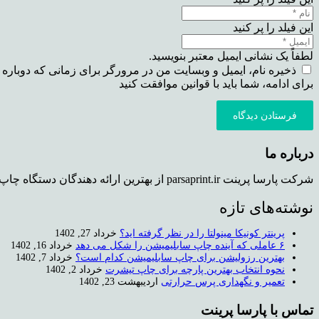
این فیلد را پر کنید
لطفاً یک نشانی ایمیل معتبر بنویسید.
ذخیره نام، ایمیل و وبسایت من در مرورگر برای زمانی که دوباره 
برای ادامه، شما باید با قوانین موافقت کنید
فرستادن دیدگاه
درباره ما
شرکت پارسا پرینت parsaprint.ir از بهترین ارائه دهندگان دستگاه چاپ روی تیشرت و دستگاه کپی استوک می باشد که دفتر فروش و همچنین نمایشگاهی برای محصولات در تهران دارد.
نوشته‌های تازه
پرینتر کونیکا مینولتا را در نظر گرفته اید؟
خرداد 27, 1402
۶ عاملی که آینده چاپ سابلیمیشن را شکل می دهد
خرداد 16, 1402
بهترین رزولیشن برای چاپ سابلیمیشن کدام است؟
خرداد 7, 1402
نحوه انتخاب بهترین پارچه برای چاپ تیشرت
خرداد 2, 1402
تعمیر و نگهداری پرس حرارتی
اردیبهشت 23, 1402
تماس با پارسا پرینت