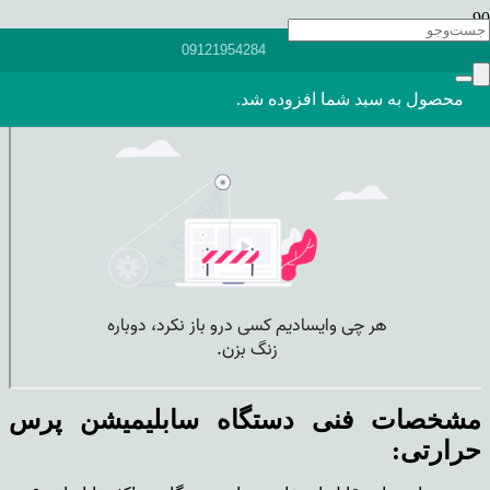
09121954284
دستگاه سابلیمیشن پرس حرارتی ۴۰*۶۰
محصول
به سبد شما افزوده شد.
مشخصات فنی دستگاه سابلیمیشن پرس
حرارتی: