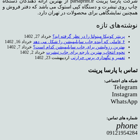
شرکت پارسا پرینت parsaprint.ir از بهترین ارائه دهندگان دستگاه
چاپ روی تیشرت و دستگاه کپی استوک می باشد که دفتر فروش و
همچنین نمایشگاهی برای محصولات در تهران دارد.
نوشته‌های تازه
پرینتر کونیکا مینولتا را در نظر گرفته اید؟
خرداد 27, 1402
۶ عاملی که آینده چاپ سابلیمیشن را شکل می دهد
خرداد 16, 1402
بهترین رزولیشن برای چاپ سابلیمیشن کدام است؟
خرداد 7, 1402
نحوه انتخاب بهترین پارچه برای چاپ تیشرت
خرداد 2, 1402
تعمیر و نگهداری پرس حرارتی
اردیبهشت 23, 1402
تماس با پارسا پرینت
شبکه های اجتماعی:
Telegram
Instagram
WhatsApp
شماره های تماس:
phone
09121954284