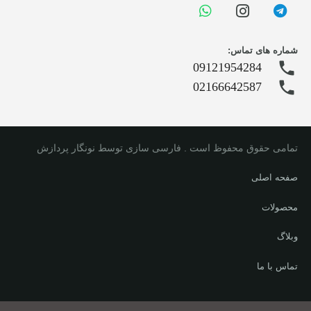
شماره های تماس:
phone
09121954284
phone
02166642587
تمامی حقوق محفوظ است . فارسی سازی توسط نونگار پردازش
صفحه اصلی
محصولات
وبلاگ
تماس با ما