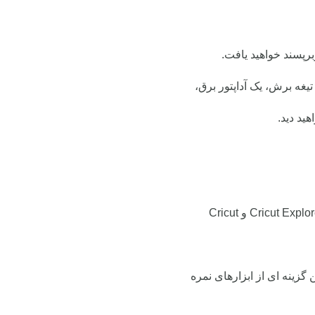
برپسند خواهید یافت.
یغه برش، یک آداپتور برق،
ید دید.