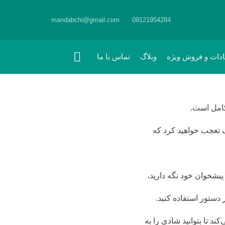
mandabchi@gmail.com
09121954284
ادات و فروش ویژه
وبلاگ
تماس با ما
کامل است.
 تعجب خواهید کرد که
یشخوان خود نگه دارید،
 دستور استفاده کنید.
 تا بتوانید شادی را به