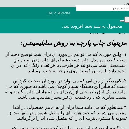
همانطور که تمام افرادی که در این صنعت یعنی چاپ فعالیت دارند
09121954284
به خوبی می دانند که روش های متفاوتی برای چاپ روی پارچه
وجود دارد ولی توضیحی که ما برای این مقاله داریم در مورد چاپ
محصول
به سبد شما افزوده شد.
حرارتی روی پارچه می باشد که دارای مزیتهای زیادی می باشد که
برای شما می گوییم.
مزیتهای چاپ پارچه به روش سابلیمیشن:
۱-اولین موردی که می توانیم در مورد آن برای شما توضیح دهیم آن
است که دراین مدل چاپ دست شما برای چاپ زدن بسیار باز
است.یعنی شما می توانید هر طرحی با هر تعداد رنگی که در آن
وجود دارد با بهترین کیفیت روی پارچه به چاپ برسانید.
۲-یکی دیگر از مزایایی که می توان در مورد آن صحبت کرد این
است که سایز این دستگاه بسیار کوچک می باشد به طوری که می
توانید در یک اتاق به راحتی از آن برای پارچه هایتان چاپ بگیرید و به
نسبت سایزی که دارد قیمت آن نیز بسیار مناسب می باشد.
۳-همانطور که می دانید شما برای ارائه ی هر محصولی در ابتدا
مجبور می شوید که خود هزینه ای را متقبل شوید و در انتها بعد از
تسویه با مشتری هزینه ای را که متقبل شده اید را برگردانید.
دستگاه سابلیمیشن این مزیت را دارد که قیمت تمام شده را که