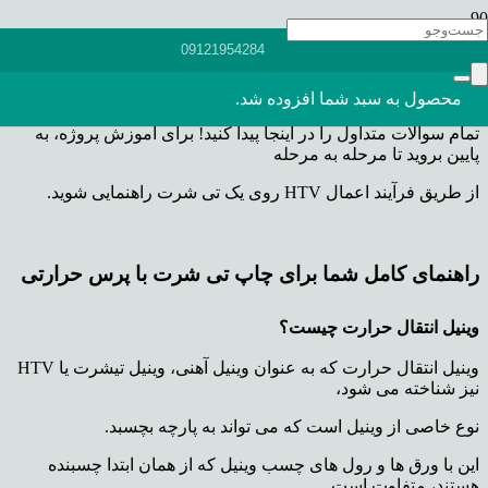
راهنمای کامل برای چاپ تی شرت با
پرس حرارتی
و سایر صنایع
09121954284
دستی که شامل وینیل
انتقال حرارت است.
محصول
به سبد شما افزوده شد.
تمام سوالات متداول را در اینجا پیدا کنید! برای آموزش پروژه، به
پایین بروید تا مرحله به مرحله
از طریق فرآیند اعمال HTV روی یک تی شرت راهنمایی شوید.
راهنمای کامل شما برای چاپ تی شرت با پرس حرارتی
وینیل انتقال حرارت چیست؟
وینیل انتقال حرارت که به عنوان وینیل آهنی، وینیل تیشرت یا HTV
نیز شناخته می شود،
نوع خاصی از وینیل است که می تواند به پارچه بچسبد.
این با ورق ها و رول های چسب وینیل که از همان ابتدا چسبنده
هستند، متفاوت است.