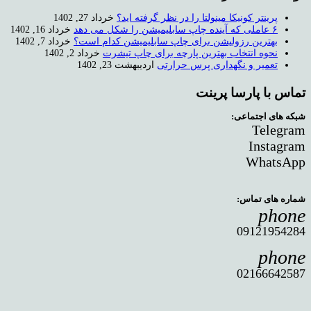
پرینتر کونیکا مینولتا را در نظر گرفته اید؟
خرداد 27, 1402
۶ عاملی که آینده چاپ سابلیمیشن را شکل می دهد
خرداد 16, 1402
بهترین رزولیشن برای چاپ سابلیمیشن کدام است؟
خرداد 7, 1402
نحوه انتخاب بهترین پارچه برای چاپ تیشرت
خرداد 2, 1402
تعمیر و نگهداری پرس حرارتی
اردیبهشت 23, 1402
تماس با پارسا پرینت
شبکه های اجتماعی:
Telegram
Instagram
WhatsApp
شماره های تماس:
phone
09121954284
phone
02166642587