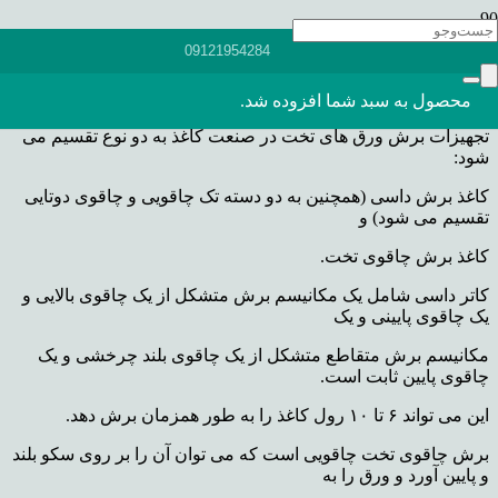
مزایای
دستگاه برش کاغذ
بسیار است که در این مقاله می خواهیم
09121954284
به برخی از انها اشاره
کنیم
اما ابتدا بیایید با برخی از تجهیزات آشنا شویم.
محصول
به سبد شما افزوده شد.
تجهیزات برش ورق های تخت در صنعت کاغذ به دو نوع تقسیم می
شود:
کاغذ برش داسی (همچنین به دو دسته تک چاقویی و چاقوی دوتایی
تقسیم می شود) و
کاغذ برش چاقوی تخت.
کاتر داسی شامل یک مکانیسم برش متشکل از یک چاقوی بالایی و
یک چاقوی پایینی و یک
مکانیسم برش متقاطع متشکل از یک چاقوی بلند چرخشی و یک
چاقوی پایین ثابت است.
این می تواند ۶ تا ۱۰ رول کاغذ را به طور همزمان برش دهد.
برش چاقوی تخت چاقویی است که می توان آن را بر روی سکو بلند
و پایین آورد و ورق را به