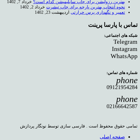
بهترین رزولیشن برای چاپ سابلیمیشن کدام است؟
خرداد 7, 1402
نحوه انتخاب بهترین پارچه برای چاپ تیشرت
خرداد 2, 1402
تعمیر و نگهداری پرس حرارتی
اردیبهشت 23, 1402
تماس با پارسا پرینت
شبکه های اجتماعی:
Telegram
Instagram
WhatsApp
شماره های تماس:
phone
09121954284
phone
02166642587
تمامی حقوق محفوظ است . فارسی سازی توسط نونگار پردازش
صفحه اصلی