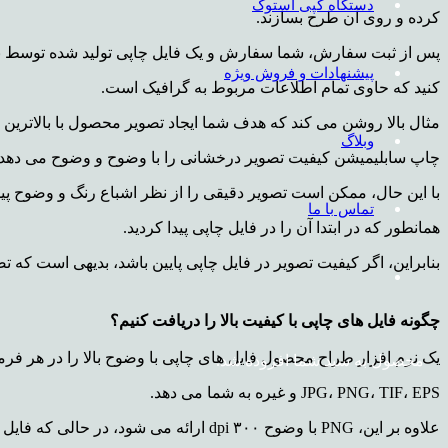
دستگاه کپی استوک
کرده و روی آن طرح بسازند.
پس از ثبت سفارش، شما سفارش و یک فایل چاپی تولید شده توسط 
پیشنهادات و فروش ویژه
کنید که حاوی تمام اطلاعات مربوط به گرافیک است.
مثال بالا روشن می کند که هدف شما ایجاد تصویر محصول با بالاترین
وبلاگ
چاپ سابلیمیشن کیفیت تصویر درخشانی را با وضوح و وضوح می دهد.
با این حال، ممکن است تصویر دقیقی را از نظر اشباع رنگ و وضوح پیدا
تماس با ما
همانطور که در ابتدا آن را در فایل چاپی پیدا کردید.
بنابراین، اگر کیفیت تصویر در فایل چاپی پایین باشد، بدیهی است که ت
چگونه فایل های چاپی با کیفیت بالا را دریافت کنیم؟
یک نرم افزار طراح محصول فایل های چاپی با وضوح بالا را در هر فرمت
محصول
به سبد شما افزوده شد.
JPG، PNG، TIF، EPS و غیره به شما می دهد.
علاوه بر این، PNG با وضوح ۳۰۰ dpi ارائه می شود، در حالی که فایل های SVG و PDF در فرمت برداری تولید