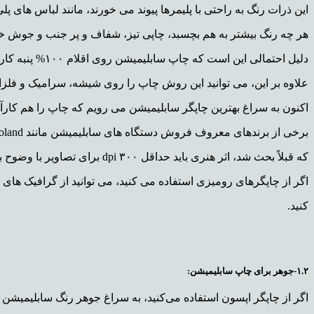
این ذرات رنگ به راحتی با پلیمرها پیوند می خورند، مانند لباس های پلی
هر چه رنگ بیشتر به هم بچسبد، چاپی تیز، شفاف و پر جنب و جوش خ
دلیل احتمالی این است که چاپ سابلیمیشن روی اقلام ۱۰۰% پنبه کار نمی شود.
علاوه بر این، می توانید این روش چاپ را روی شیشه، سرامیک و فلزات
اکنون به سراغ بهترین چاپگر سابلیمیشن می رویم که چاپ را هم کارآ
برخی از برندهای معروف فروش دستگاه های سابلیمیشن مانند Mimaki، Epson، HP، Roland و غیره همانطور
که قبلاً بحث شد، اثر هنری باید حداقل ۳۰۰ dpi برای تصاویر با وضوح بالا باشد.
اگر از چاپگرهای رومیزی استفاده می کنید، می توانید از گرافیک های ۱۲۰۰ x 1200 تا ۱۴۰۰ x 1400 dpi چاپ
کنید.
۱.۲-جوهر برای چاپ سابلیمیشن:
اگر از چاپگر اپسون استفاده می‌کنید، به سراغ جوهر رنگ سابلیمیشن EPSON EcoTank بروید که با هر چاپگر