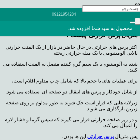
اگر قصد دارید یکی از بهترین تجارت تابلو یا دکوراسیون را راه اندازی
09121954284
کنید، مطمئناً به دستگاه پرس حرارتی نیاز خواهید داشت. اما متریال
پرس حرارتی چیست ؟
محصول
به سبد شما افزوده شد.
متریال پرس حرارتی چیست ؟
اکثر پرس های حرارتی در حال حاضر در بازار از یک المنت حرارتی
بالایی آلومینیومی با یک میله حرارتی ریخته
شده به آلومینیوم یا یک سیم گرم کننده متصل به المنت استفاده می
کنند.
برای عملیات های با حجم بالا که شامل چاپ مداوم اقلام است،
از شاتل خودکار و پرس های انتقال دو صفحه ای استفاده می شود.
زیرلایه هایی که قرار است حک شوند به طور مداوم بر روی صفحه
زیرین بارگذاری می شوند
و در زیر صفحه حرارتی قرار می گیرند که سپس گرما و فشار لازم
را اعمال می کند.
پس متریال
پرس حرارتی
این ها بودن.