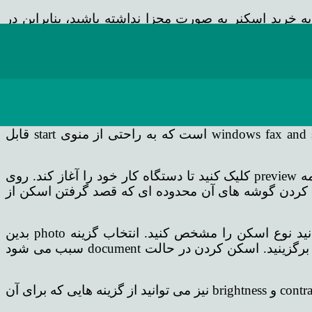
خرید اسکنر به صورت مجزا نداشته باشید، بنابراین در
 این فایل را می توان به صورت الکتریکی ارسال کرد و
 که برای ادامه کار لازم است را نصب کنید.
برنامه های مختلفی برای انجام این کار وجود دارند اما نرم افزاری که به صورت built in در ویندوز وجود دارد، windows fax and scan است که به راحتی از منوی start قابل
بعد از باز کردن برنامه دکمه scan را کلیک کنید تا وارد بخش تنظیمات اسکن شوید و new scan را بفشارید و روی دکمه preview کلیک کنید تا دستگاه کار خود را آغاز کند. روی
گ کردن گوشه های آن محدوده ای که قصد گرفتن اسکن از
تنظیمات بیشتری که برای انجام این کار وجود دارد را در منوی بازشو profile شاهد خواهید بود. در این منو می توانید نوع اسکن را مشخص کنید. انتخاب گزینه photo بدین
معناست که اسکن باید به صورت رنگی انجام شود و در صورت تمایل به اسکن سیاه و سفید باید گزینه document را برگزینید. اسکن کردن در حالت document سبب می شود
در منوی بازشو file type نیز با انتخاب گزینه tif می توانید شاهد اسکنی با کیفیت بالا تری باشید. همچنین برای تنظیم contrast و brightness نیز می توانید از گزینه هایی که برای آن