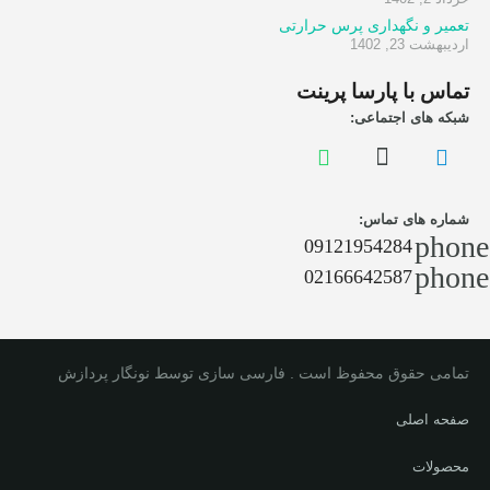
تعمیر و نگهداری پرس حرارتی
اردیبهشت 23, 1402
تماس با پارسا پرینت
شبکه های اجتماعی:
شماره های تماس:
phone
09121954284
phone
02166642587
تمامی حقوق محفوظ است . فارسی سازی توسط نونگار پردازش
صفحه اصلی
محصولات