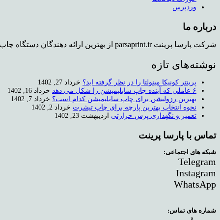
وردپرس
درباره ما
شرکت پارسا پرینت parsaprint.ir از بهترین ارائه دهندگان دستگاه چاپ روی تیشرت و دستگاه کپی استوک می باشد که دفتر فروش و همچنین نمایشگاهی برای محصولات در تهران دارد.
نوشته‌های تازه
پرینتر کونیکا مینولتا را در نظر گرفته اید؟
خرداد 27, 1402
۶ عاملی که آینده چاپ سابلیمیشن را شکل می دهد
خرداد 16, 1402
بهترین رزولیشن برای چاپ سابلیمیشن کدام است؟
خرداد 7, 1402
نحوه انتخاب بهترین پارچه برای چاپ تیشرت
خرداد 2, 1402
تعمیر و نگهداری پرس حرارتی
اردیبهشت 23, 1402
تماس با پارسا پرینت
شبکه های اجتماعی:
Telegram
Instagram
WhatsApp
شماره های تماس: