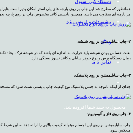
دستگاه کپی استوک
همانطور که مطرح شد این چاپ بر روی پارچه های پلی استر امکان پذیر است بنابراین
هر پارچه ای متفاوت می باشد. همچنین بایستی کاغذ مخصوص چاپ بر روی پارچه بدون 
پیشنهادات و فروش ویژه
وبلاگ
۲- چاپ سابلیمیشن بر روی شیشه
:
بعلت حساس بودن شیشه باید حرارت به اندازه ای باشد که در شیشه ترک ایجاد نکند و
زمان دستگاه پرس و نوع جوهر سابلی و کاغذ نسوز بستگی دارد.
تماس با ما
۳- چاپ سابلیمیشن بر روی پلاستیک:
جدای از اینکه باتوجه به جنس پلاستیک نوع کیفیت چاپ بایستی تست شود که مشخص شود نتیجه ی مطلوب میدهد یا خیر 
محصول
به سبد شما افزوده شد.
۴- چاپ روی فلز و آلومینیوم
:
چاپ سابلیمیشن بر روی این اجسام میتواند کیفیت بالایی را ارائه دهد به این شرط که 
منعکس شود.