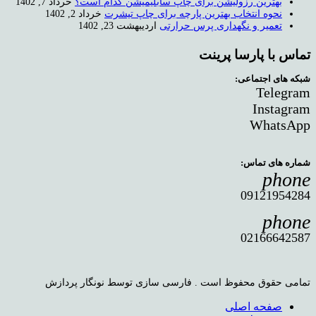
بهترین رزولیشن برای چاپ سابلیمیشن کدام است؟
خرداد 7, 1402
نحوه انتخاب بهترین پارچه برای چاپ تیشرت
خرداد 2, 1402
تعمیر و نگهداری پرس حرارتی
اردیبهشت 23, 1402
تماس با پارسا پرینت
شبکه های اجتماعی:
Telegram
Instagram
WhatsApp
شماره های تماس:
phone
09121954284
phone
02166642587
تمامی حقوق محفوظ است . فارسی سازی توسط نونگار پردازش
صفحه اصلی