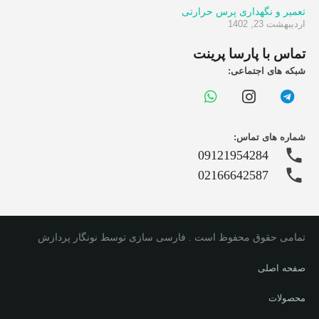
تعمیر و نگهداری پرس حرارتی
اردیبهشت 23, 1402
تماس با پارسا پرینت
شبکه های اجتماعی:
شماره های تماس:
phone
09121954284
phone
02166642587
تمامی حقوق محفوظ است . فارسی سازی توسط نونگار پردازش
صفحه اصلی
محصولات