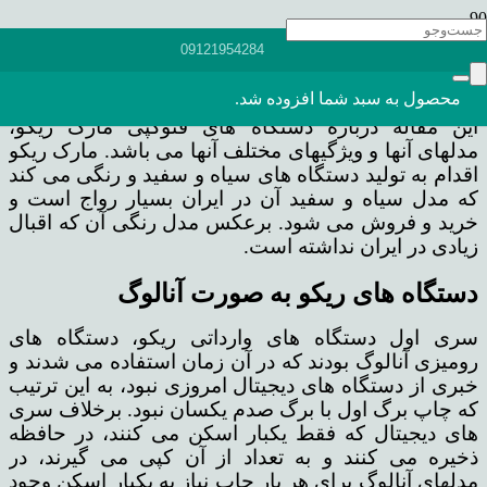
همانطور که در مقاله قبلی اشاره کردیم، هدف از این
09121954284
چند مقاله آخر ارائه اطلاعات جامع درباره دستگاه های
فتوکپی و برندهای مختلف آنها است.
محصول
به سبد شما افزوده شد.
این مقاله درباره دستگاه های فتوکپی مارک ریکو،
مدلهای آنها و ویژگیهای مختلف آنها می باشد. مارک ریکو
اقدام به تولید دستگاه های سیاه و سفید و رنگی می کند
که مدل سیاه و سفید آن در ایران بسیار رواج است و
خرید و فروش می شود. برعکس مدل رنگی آن که اقبال
زیادی در ایران نداشته است.
دستگاه های ریکو به صورت آنالوگ
سری اول دستگاه های وارداتی ریکو، دستگاه های
رومیزی آنالوگ بودند که در آن زمان استفاده می شدند و
خبری از دستگاه های دیجیتال امروزی نبود، به این ترتیب
که چاپ برگ اول با برگ صدم یکسان نبود. برخلاف سری
های دیجیتال که فقط یکبار اسکن می کنند، در حافظه
ذخیره می کنند و به تعداد از آن کپی می گیرند، در
مدلهای آنالوگ برای هر بار چاپ نیاز به یکبار اسکن وجود