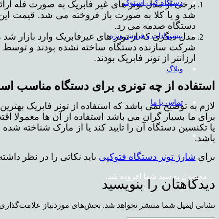
دستگاه کپی استوک
برخی از مدل تونر های غیر فابریک به صورت فله ارائ
شد و یا کلا به صورت باز فروخته می شد. قیمت این م
دستگاه صدمه می زد.
پیشنهادات و فروش ویژه
مدل دیگری که از تونر های غیرفابریک وارد بازار شد
شرکت سازنده دستگاه ساخته نشده بودند و توسط شرک
ارزانتر از تونر فابریک بودند.
وبلاگ
استفاده از چه تونری برای دستگاه مناسب ا
تماس با ما
لازم به توضیح نمی باشد که استفاده از تونر فابریک بهتری
برای ما بسیار گران می باشد استفاده از آن ها معمولا اقت
یا تکنسین دستگاه آن را تایید کند یا از مارک شناخته شده
باشد.
برای
شارژ تونر دستگاه فتوکپی
باید نکاتی را در نظر داشت
محصول
به سبد شما افزوده شد.
دیدگاهتان را بنویسید
نشانی ایمیل شما منتشر نخواهد شد.
بخش‌های موردنیاز علامت‌گذاری 