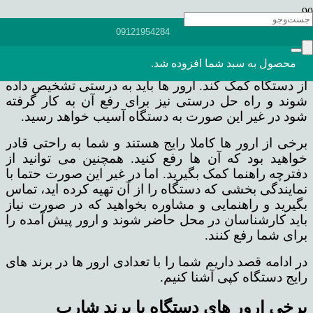
هر دستگاه فتوکپی هر برند و مارکی که داشته باشد،
09121954284
شامل مجموعه ای از کد های خطاست که پیغام خطای
مربوطه را به صاحب دستگاه می دهد. اگر ارور ها را به
محصول
به سبد شما افزوده شد.
خوبی بشناسید، می تواند شما را در جهت استفاده بهتر
از دستگاه کمک کند. ارور ها باید به درستی تشخیص داده
شوند و راه حل درستی نیز برای رفع آن به کار گرفته
شود در غیر این صورت به دستگاه آسیب خواهد رسید.
برخی از ارور ها کاملا رایج هستند و شما به راحتی قادر
خواهید بود که آن ها رفع کنید. همچنین می توانید از
دفترچه راهنما کمک بگیرید. اما در غیر این صورت حتما با
نمایندگی بخشی که دستگاه را از آن تهیه کرده اید، تماس
بگیرید و راهنمایی و مشاوره بخواهید که در صورت نیاز
باید کارشناسان در محل حاضر شوند و ارور پیش آمده را
برای شما رفع کنند.
در ادامه قصد داریم شما را با تعدادی ارور ها در برند های
رایج دستگاه کپی آشنا کنیم.
برخی ارور های دستگاه با برند شارپ