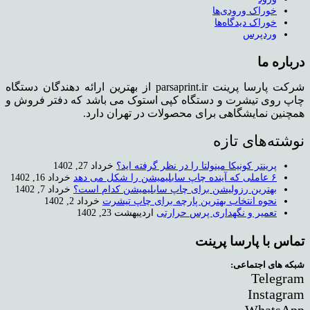
خوراک ورودی‌ها
خوراک دیدگاه‌ها
وردپرس
درباره ما
شرکت پارسا پرینت parsaprint.ir از بهترین ارائه دهندگان دستگاه
چاپ روی تیشرت و دستگاه کپی استوک می باشد که دفتر فروش و
همچنین نمایشگاهی برای محصولات در تهران دارد.
نوشته‌های تازه
پرینتر کونیکا مینولتا را در نظر گرفته اید؟
خرداد 27, 1402
۶ عاملی که آینده چاپ سابلیمیشن را شکل می دهد
خرداد 16, 1402
بهترین رزولیشن برای چاپ سابلیمیشن کدام است؟
خرداد 7, 1402
نحوه انتخاب بهترین پارچه برای چاپ تیشرت
خرداد 2, 1402
تعمیر و نگهداری پرس حرارتی
اردیبهشت 23, 1402
تماس با پارسا پرینت
شبکه های اجتماعی:
Telegram
Instagram
WhatsApp