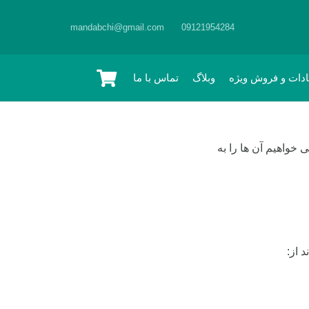
mandabchi@gmail.com
09121954284
ادات و فروش ویژه
وبلاگ
تماس با ما
خواهیم آن ها را به
 از: