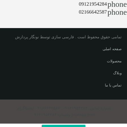
phone
09121954284
phone
02166642587
تمامی حقوق محفوظ است . فارسی سازی توسط نونگار پردازش
صفحه اصلی
محصولات
وبلاگ
تماس با ما
شماره تماس: ۰۹۱۲۱۹۵۴۲۸۴، ۰۲۱۶۶۶۴۲۵۸۷ اینستاگرام:
paarsaa.print واتساپ ۰۹۱۲۱۹۵۴۲۸۴