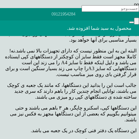
کسانی هستند که برای شروع کسب و کار خود از جاهایی بسیار
09121954284
کوچک شروع می کنند و مجبور به تامین حداقل تجهیزات برای دفاتر
فنی و یا هر جای دیگری می باشند و در ابتدای کار احتیاجی به
محصول
به سبد شما افزوده شد.
دستگاه های بزرگ با تیراژ بالا ندارند و احتیاج چندانی هم به سایز
بندی های بزرگتر از A4 ندارند در اینجا دستگاههای رومیزی انتخاب
بسیار مناسبی برای آنها خواهد بود.
البته این به این منظور نیست که دارای تجهیزات بالا نمی باشد.نه!
کاملا مجهز است فقط سایز آن کوچکتر از دستگاههای کپی ایستاده
می باشد و دلیل اینکه فقط تا سایز A4 را می زند این است
دستگاههایی که سایز A3را چاپ می زند بسیار سنگین است و برای
قرار گرفتن بای روی میز مناسب نیست.
جالب است این را بدانید این دستگاهها، که مانند یک جعبه ی کوچک
می باشند، توانایی انجام چندین کار را باهم دارند که سری جدید
ساخته شده ی دستگاههای کپی رو میزی می باشند.
این دستگاهها کپی، اسکنرو چاپگر، هر ۳ باهم می باشند و حتی
میتوانیم بگوییم که بعضی از این دستگاهها مجهز به فکس نیز می
باشند.
این دستگاه یک دفتر فنی کوچک در یک جعبه می باشد.