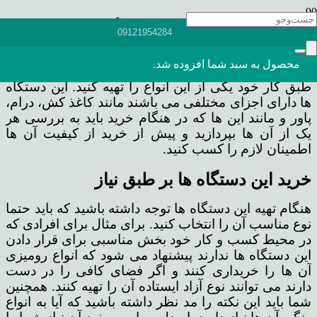
برای تهیه رونوشت از هر سند، برگه یا عکسی باید از
09121954284
دستگاه های کپی یا فتوکپی استفاده شود. از انواع
مختلف آن ها می توان به نوع لیزری، سوزنی، حرارتی و
محصول
به سبد شما افزوده شد.
جوهر افشان اشاره کرد که شما باید بر حسب نیاز و
طبق کار خود یکی از این انواع را تهیه کنید. این دستگاه
ها دارای اجزای مختلفی می باشند مانند کاغذ کش، درام،
پاور و مانند این ها که در هنگام خرید باید به بررسی هر
یک از آن ها بپردازید و پیش از خرید از کیفیت آن ها
اطمینان لازم را کسب کنید.
خرید این دستگاه ها بر طبق نیاز
هنگام تهیه این دستگاه ها توجه داشته باشید که باید حتما
نوع مناسب آن را انتخاب کنید. برای مثال برای افرادی که
در محیط کسب و کار خود بخش مناسبی برای قرار دادن
این دستگاه ها ندارند پیشنهاد می شود که انواع رومیزی
آن ها را خریداری کنند و اگر فضای کافی را در دست
دارند می توانند نوع آزاد ایستاده آن را تهیه کنند. همچنین
شما باید این نکته را مد نظر داشته باشید که آیا به انواع