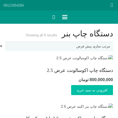
09121954284
دستگاه چاپ بنر
Showing all 8 results
دستگاه چاپ اکوسالونت عرض 2.5
800,000,000
تومان
افزودن به سبد خرید