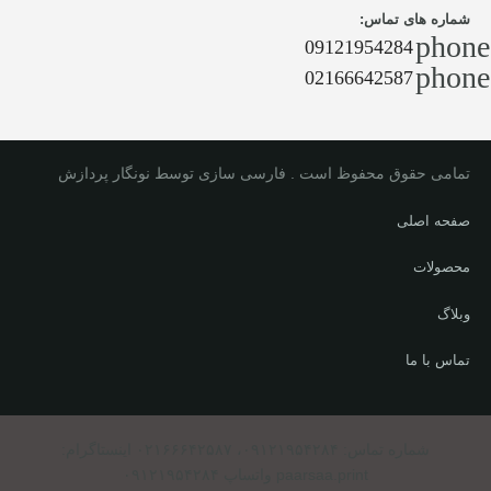
شماره های تماس:
phone
09121954284
phone
02166642587
تمامی حقوق محفوظ است . فارسی سازی توسط نونگار پردازش
صفحه اصلی
محصولات
وبلاگ
تماس با ما
شماره تماس: ۰۹۱۲۱۹۵۴۲۸۴، ۰۲۱۶۶۶۴۲۵۸۷ اینستاگرام:
paarsaa.print واتساپ ۰۹۱۲۱۹۵۴۲۸۴