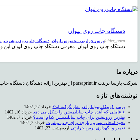
دستگاه چاپ روی لیوان
folder_open
پرس حرارتی مخصوص لیوان
,
دستگاه چاپ روی تیشرت
,
م
دستگاه چاپ روی لیوان معرفی دستگاه چاپ روی لیوان این وسی
درباره ما
شرکت پارسا پرینت parsaprint.ir از بهترین ارائه دهندگان دستگاه چاپ روی تیشرت و دستگاه کپی استوک می باشد که دفتر فروش و همچنین نمایشگاهی برای محصولات در تهران دارد.
نوشته‌های تازه
پرینتر کونیکا مینولتا را در نظر گرفته اید؟
خرداد 27, 1402
۶ عاملی که آینده چاپ سابلیمیشن را شکل می دهد
خرداد 16, 1402
بهترین رزولیشن برای چاپ سابلیمیشن کدام است؟
خرداد 7, 1402
نحوه انتخاب بهترین پارچه برای چاپ تیشرت
خرداد 2, 1402
تعمیر و نگهداری پرس حرارتی
اردیبهشت 23, 1402