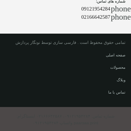
شماره های تماس:
phone
09121954284
phone
02166642587
تمامی حقوق محفوظ است . فارسی سازی توسط نونگار پردازش
صفحه اصلی
محصولات
وبلاگ
تماس با ما
شماره تماس: ۰۹۱۲۱۹۵۴۲۸۴، ۰۲۱۶۶۶۴۲۵۸۷ اینستاگرام:
paarsaa.print واتساپ ۰۹۱۲۱۹۵۴۲۸۴